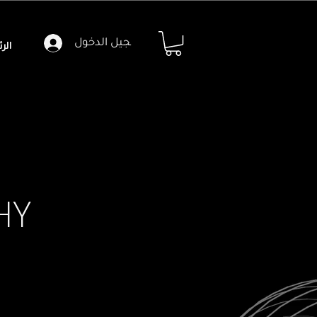
تسجيل الدخول
الر
HY