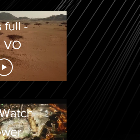
full -
o VO
 Watch
ower