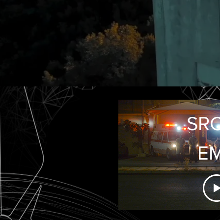
SRC
E
Covi