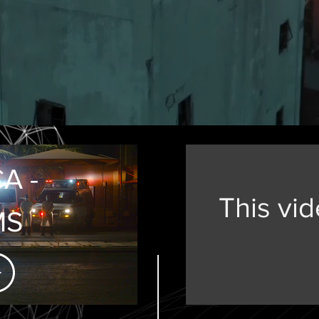
A -
This vi
MS
d-19