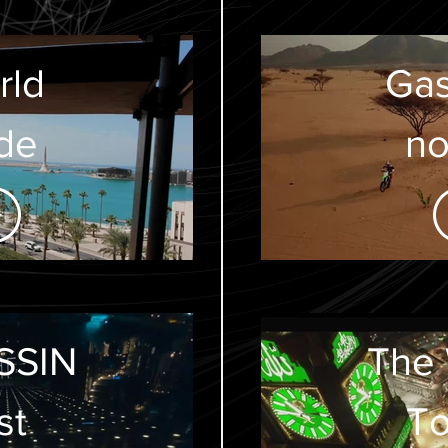
rld
Gas 
de
n
reel
SSIN
The
st
T