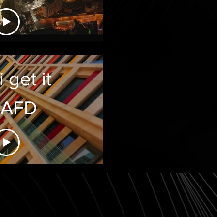
 get it
KAFD
 Most
ground
-