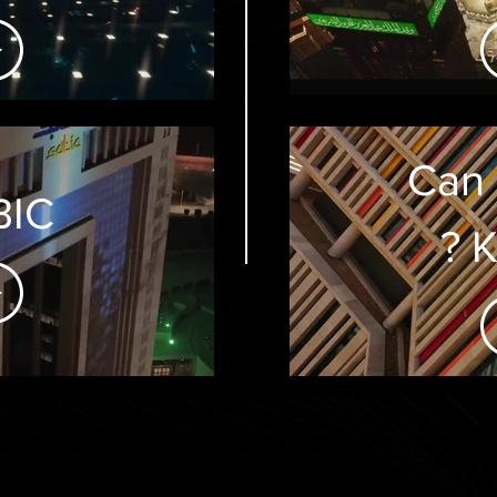
Can i
BIC
? 
FPV
play