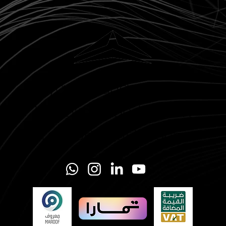
Riyadh, Saudi Arabia
Hi@glider-aerial.com
Tel: +966 501253366