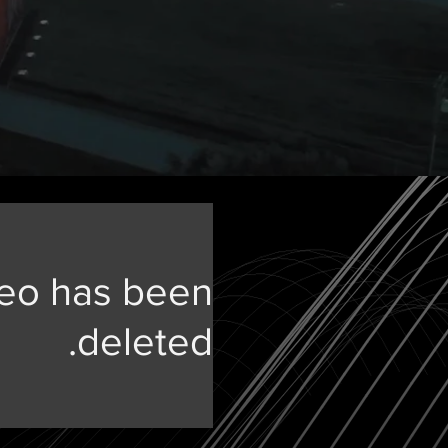
deo has been
deleted.