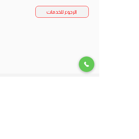
الرجوع للخدمات
Riyadh, Saudi Arabia
Hi@glider-aerial.com
Tel:
+966 501253366