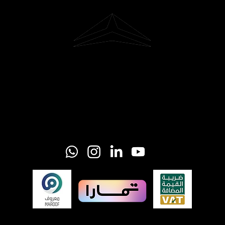
Riyadh, Saudi Arabia
Hi@glider-aerial.com
Tel: +966 501253366
© All right reserved by Glider Aerial 2018