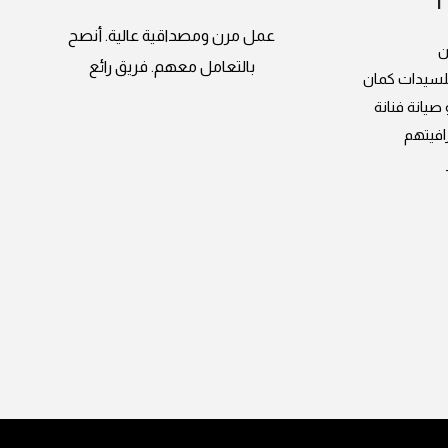
عمل مرن ومصداقية عالية. أنصح
ن
بالتعامل معهم. فريق رائع
للسيدات كمان
يانة فنانة
افيتهم