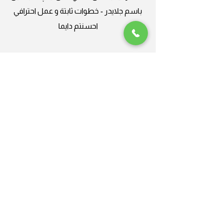
باسم جلايدر - خطوات ثابتة و عمل احترافي
احسنتم دايما
Plus Nine
جلايدر ، من العالمية الى المحلية
شركة محترفة، أنا سعيد جدًا بالعمل
معهاحسنتم دايما