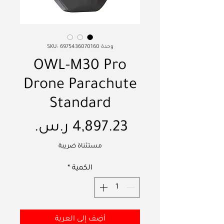
وحدة SKU: 6975436070160
OWL-M30 Pro
Drone Parachute
Standard
السعر
مستثناة ضريبة
الكمية
*
أضِف إلى العربة