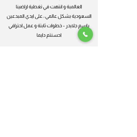
العالمبة و انتهت في تغطية اراضينا
السعودية بشكل عالمي ، على ايدي المبدعين
باسم جلايدر - خطوات ثابتة و عمل احترافي
احسنتم دايما
Plus Nine
جلايدر ، من العالمية الى المحلية
شركة محترفة، أنا سعيد جدًا بالعمل
معهاحسنتم دايما