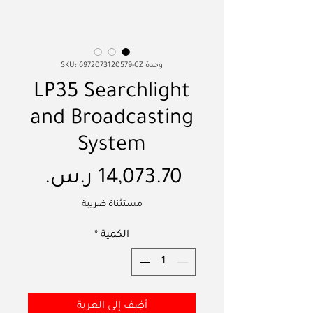
وحدة SKU: 6972073120579-CZ
LP35 Searchlight
and Broadcasting
System
السع
مستثناة ضريبة
الكمية
*
أضِف إلى العربة