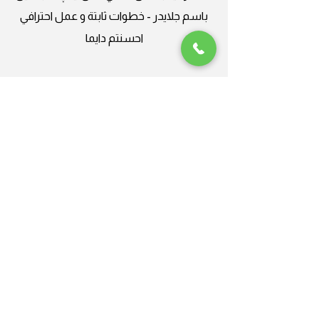
باسم جلايدر - خطوات ثابتة و عمل احترافي
احسنتم دايما
Plus Nine
جلايدر ، من العالمية الى المحلية
شركة محترفة، أنا سعيد جدًا بالعمل
معهاحسنتم دايما