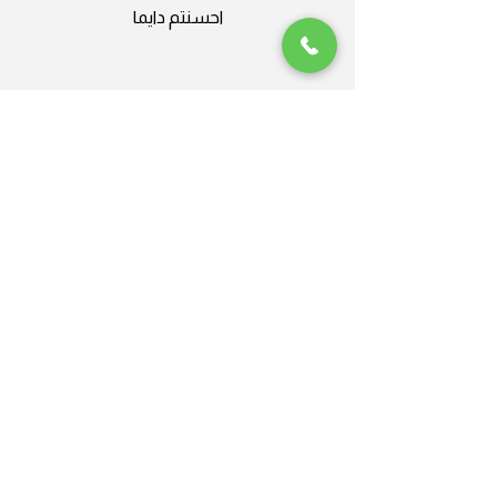
احسنتم دايما
Plus Nine
جلايدر ، من العالمية الى المحلية
شركة محترفة، أنا سعيد جدًا بالعمل
معهاحسنتم دايما