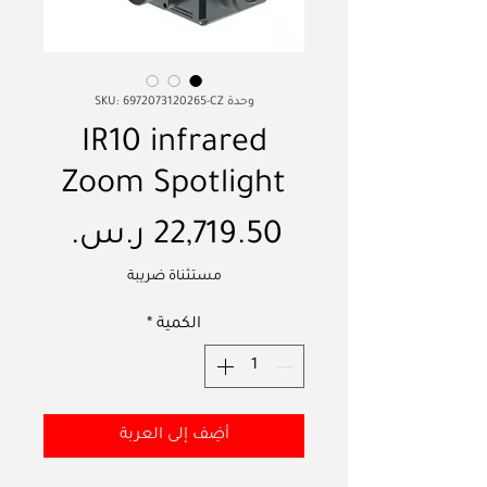
وحدة SKU: 6972073120265-CZ
IR10 infrared
Zoom Spotlight
السع
مستثناة ضريبة
الكمية
*
أضِف إلى العربة