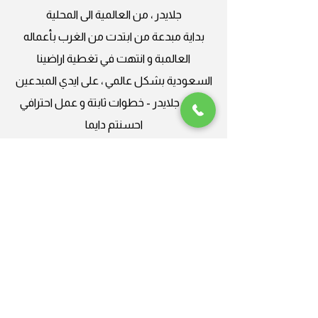
جلايدر ، من العالمية الى المحلية
بداية مبدعة من ابتدت من الغرب بأعماله
العالمبة و انتهت في تغطية اراضينا
السعودية بشكل عالمي ، على ايدي المبدعين
باسم جلايدر - خطوات ثابتة و عمل احترافي
احسنتم دايما
Plus Nine
جلايدر ، من العالمية الى المحلية
شركة محترفة، أنا سعيد جدًا بالعمل