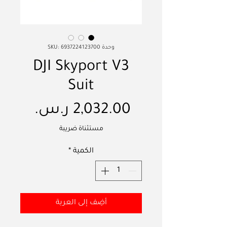
وحدة SKU: 6937224123700
DJI Skyport V3
Suit
السعر
مستثناة ضريبة
الكمية
*
أضِف إلى العربة