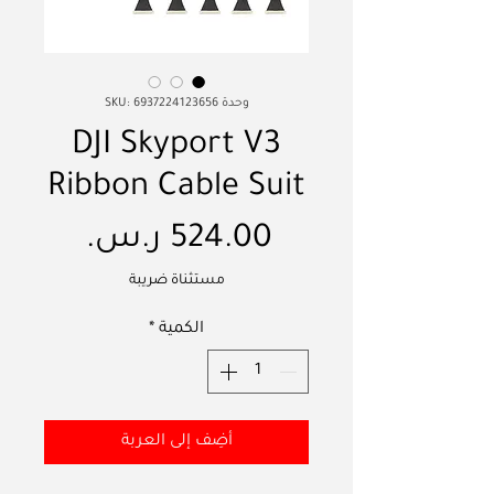
وحدة SKU: 6937224123656
DJI Skyport V3
Ribbon Cable Suit
السعر
مستثناة ضريبة
الكمية
*
أضِف إلى العربة