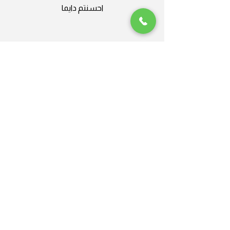
احسنتم دايما
Plus Nine
جلايدر ، من العالمية الى المحلية
شركة محترفة، أنا سعيد جدًا بالعمل
معهاحسنتم دايما