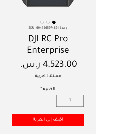
وحدة SKU: 6941565974891
DJI RC Pro
Enterprise
السعر
مستثناة ضريبة
الكمية
*
أضِف إلى العربة