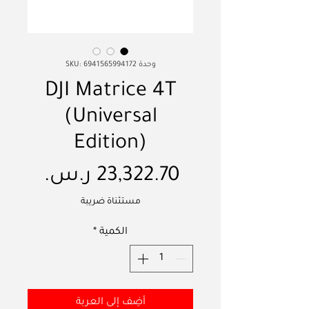
وحدة SKU: 6941565994172
DJI Matrice 4T
(Universal
Edition)
السع
مستثناة ضريبة
الكمية
*
أضِف إلى العربة