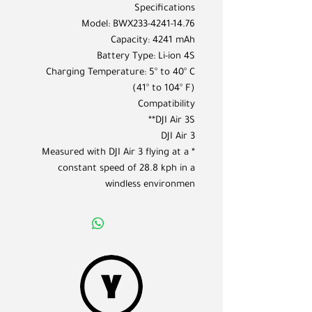
Specifications
Model: BWX233-4241-14.76
Capacity: 4241 mAh
Battery Type: Li-ion 4S
Charging Temperature: 5° to 40° C
(41° to 104° F)
Compatibility
DJI Air 3S**
DJI Air 3
* Measured with DJI Air 3 flying at a
constant speed of 28.8 kph in a
windless environmen