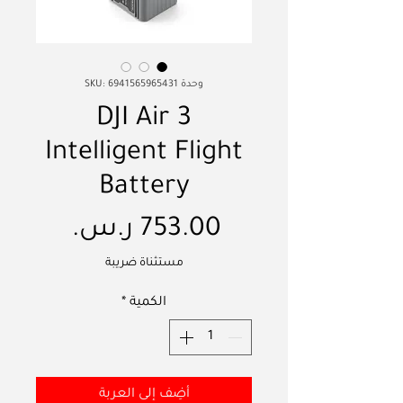
وحدة SKU: 6941565965431
DJI Air 3
Intelligent Flight
Battery
السعر
مستثناة ضريبة
الكمية
*
أضِف إلى العربة