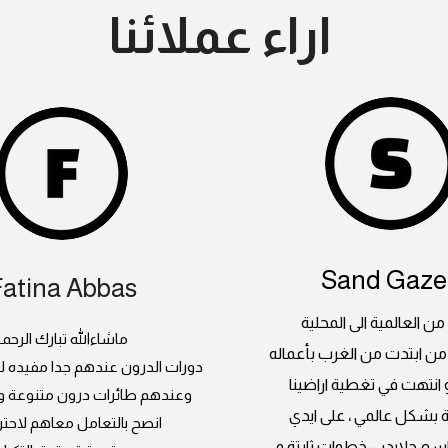
اراء عملائنا
Sand Gazel
Fatina Abbas
 من العالمية الى المحلية
ماشاءالله تبارك الرحم
من ابتدت من الغرب بأعماله
دورات الدرون عندهم جدا مفيده 
و انتهت في تغطية اراضينا
وعندهم طائرات درون متنوعة و ص
 بشكل عالمي ، على ايدي
انصح بالتعامل معاهم لاحتر
سم جلايدر - خطوات ثابتة و