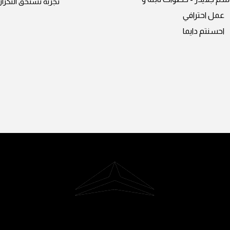
تجربة تستحق التكرار
عمل احترافي
احسنتم دايما
Riyadh, Saudi Arabia