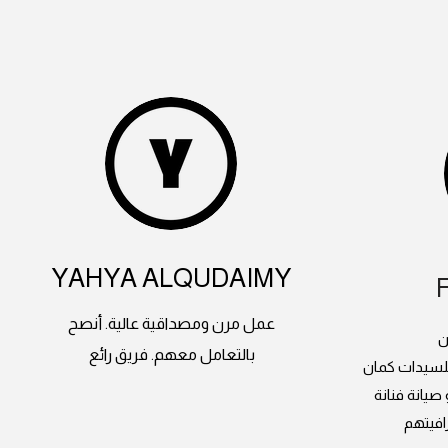
YAHYA ALQUDAIMY
عمل مرن ومصداقية عالية. أنصح
ن
بالتعامل معهم. فريق رائع
للسيدات كمان
يانة فنانة
افيتهم