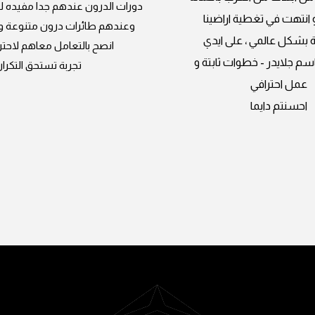
دورات الدرون عندهم جدا مفيده 
و انتهت في تغطية اراضينا
وعندهم طائرات درون متنوعة و ص
 بشكل عالمي ، على ايدي
انصح بالتعامل معاهم لاحتر
سم جلايدر - خطوات ثابتة و
تجربة تستحق التكرار
عمل احترافي
احسنتم دايما