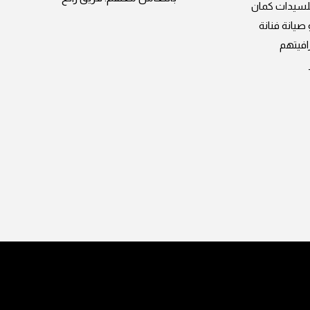
للسيدات كمان
يانة فنانة
افيتهم