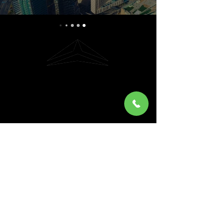
Riyadh, Saudi Arabia
Hi@glider-aerial.com
Tel:
+966 501253366