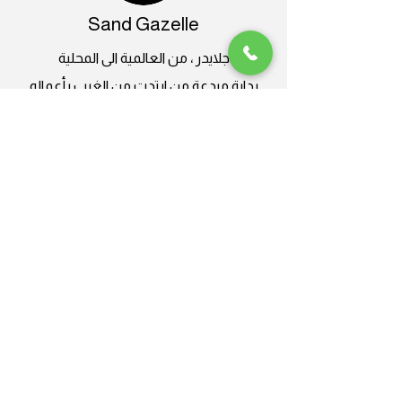
Sand Gazelle
جلايدر ، من العالمية الى المحلية
بداية مبدعة من ابتدت من الغرب بأعماله
العالمبة و انتهت في تغطية اراضينا
السعودية بشكل عالمي ، على ايدي المبدعين
باسم جلايدر - خطوات ثابتة و عمل احترافي
احسنتم دايما
Plus Nine