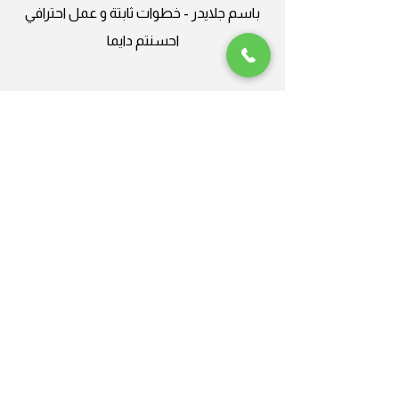
باسم جلايدر - خطوات ثابتة و عمل احترافي
احسنتم دايما
Plus Nine
جلايدر ، من العالمية الى المحلية
شركة محترفة، أنا سعيد جدًا بالعمل
معهاحسنتم دايما