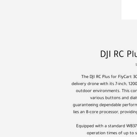
DJI RC Pl
The DJI RC Plus for FlyCart 
delivery drone with its 7-inch, 1200
outdoor environments. This cont
various buttons and dial
guaranteeing dependable performa
lies an 8-core processor, providi
Equipped with a standard WB37 e
operation times of up to si