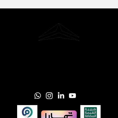
Riyadh, Saudi Arabia
Hi@glider-aerial.com
Tel: +966 501253366