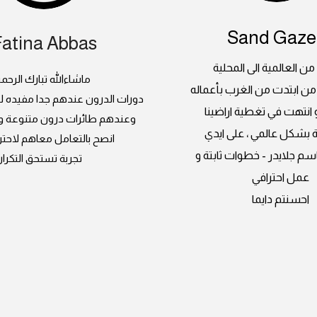
Sand Gazel
Fatina Abbas
 من العالمية الى المحلية
ماشاءالله تبارك الرحم
من ابتدت من الغرب بأعماله
دورات الدرون عندهم جدا مفيده 
و انتهت في تغطية اراضينا
وعندهم طائرات درون متنوعة و ص
 بشكل عالمي ، على ايدي
انصح بالتعامل معاهم لاحتر
سم جلايدر - خطوات ثابتة و
تجربة تستحق التكرار
عمل احترافي
احسنتم دايما