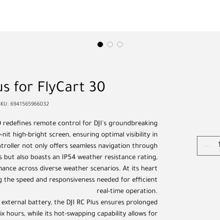
us for FlyCart 30
SKU: 6941565966032
30 redefines remote control for DJI's groundbreaking
-nit high-bright screen, ensuring optimal visibility in
roller not only offers seamless navigation through
s but also boasts an IP54 weather resistance rating,
nce across diverse weather scenarios. At its heart
ng the speed and responsiveness needed for efficient
real-time operation.
xternal battery, the DJI RC Plus ensures prolonged
x hours, while its hot-swapping capability allows for