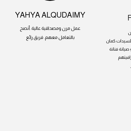
YAHYA ALQUDAIMY
عمل مرن ومصداقية عالية. أنصح
ن
بالتعامل معهم. فريق رائع
للسيدات كمان
يانة فنانة
افيتهم