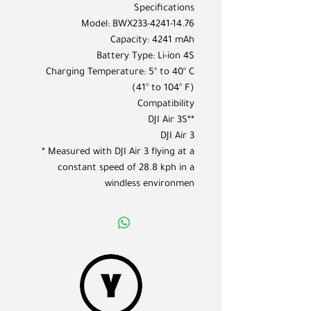
Specifications
Model: BWX233-4241-14.76
Capacity: 4241 mAh
Battery Type: Li-ion 4S
Charging Temperature: 5° to 40° C
(41° to 104° F)
Compatibility
DJI Air 3S**
DJI Air 3
* Measured with DJI Air 3 flying at a
constant speed of 28.8 kph in a
windless environmen